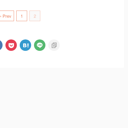
« Prev
1
2