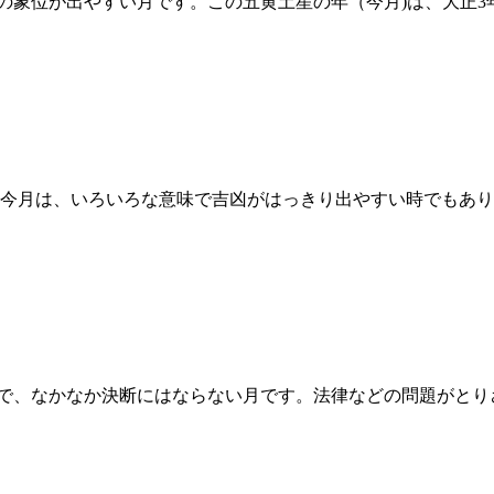
星の象位が出やすい月です。この五黄土星の年（今月)は、大正3
1月7日の運勢 今月は、いろいろな意味で吉凶がはっきり出やすい時
動的で、なかなか決断にはならない月です。法律などの問題がと