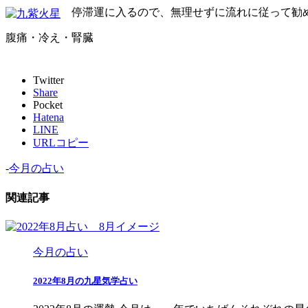
停滞運に入るので、無理せずに流れに従って勧
腹痛・冷え・腎臓
Twitter
Share
Pocket
Hatena
LINE
URLコピー
-
今月の占い
関連記事
今月の占い
2022年8月の九星気学占い