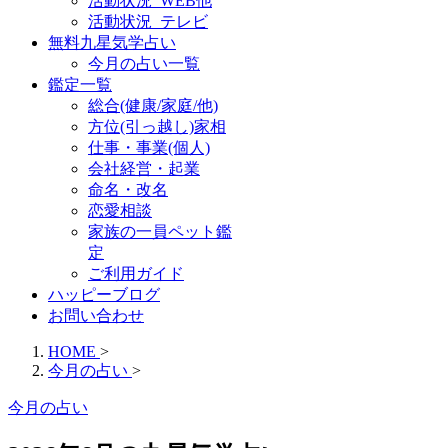
活動状況_WEB他
活動状況_テレビ
無料九星気学占い
今月の占い一覧
鑑定一覧
総合(健康/家庭/他)
方位(引っ越し)家相
仕事・事業(個人)
会社経営・起業
命名・改名
恋愛相談
家族の一員ペット鑑
定
ご利用ガイド
ハッピーブログ
お問い合わせ
HOME
>
今月の占い
>
今月の占い