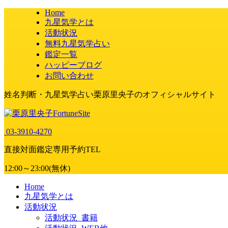
Home
九星気学とは
活動状況
無料九星気学占い
鑑定一覧
ハッピーブログ
お問い合わせ
姓名判断・九星気学占い栗原里央子のオフィシャルサイト
03-3910-4270
直接対面鑑定専用予約TEL
12:00～23:00(無休)
Home
九星気学とは
活動状況
活動状況_書籍